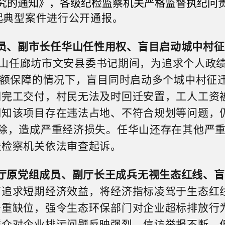
究的通知》，各级纪检监察机关严格监督执纪问
起典型案件进行公开通报。
员、副市长任华山任性用权、盲目启动城中村征
山任廊坊市文安县委书记期间，为追求个人政
足额保障的情况下，盲目同时启动多个城中村征
期完工交付，村民无法及时回迁安置，工人工资
明知该项目存在违法占地、不符合规划等问题，
除，造成严重经济损失。任华山
还存在其他严
送检察机关依法审查起诉。
厅原党组成员、副厅长王成兵无视生态红线、盲
面
追求短期经济效益，将经济指标凌驾于生态红
严重缺位，强令
生态
环保部门对企业超标排放行为
群众对企业排污问题反映强烈，信访举报不断，