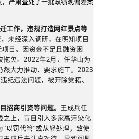
责，严肃查处了一批政绩观偏差案
迁工作，违规打造网红景点等
绩，未经深入调研，在明知项目
迁项目。因资金不足且融资困
被拖欠。
2022
年
2
月，任华山为
仍然大力推动
、
要求施工。
2023
重违纪违法问题，被开除党籍、
目招商引资等问题。
王成兵任
线之上，盲目引
入
多家高污染化
“以罚代管”或从轻处理，致使
但王成兵
未认真对待
，导致问题