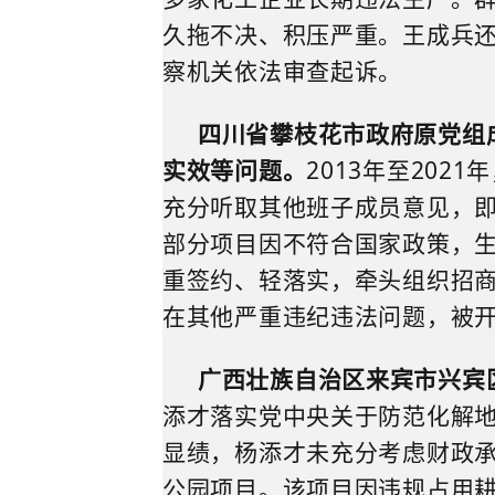
久拖不决
、
积压严重。
王成兵
察机关依法审查起诉。
四川省攀枝花市政府原党组
实效等问题。
2013
年至
2021
年
充分听取其他班子成员意见，
部分项目因不符合国家政策，
重签约、轻落实，牵头组织招
在其他严
重违纪违法问题，被
广西壮族自治区来宾市兴宾
添才落实党中央关于防范化解
显绩，杨添才未充分考虑财政
公园项目。
该
项目因违规占用