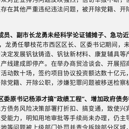
还存在其他严重违纪违法问题，被开除党籍、开
成员、副市长龙勇未经科学论证铺摊子、急功近
，龙勇任攀枝花市西区区长、区委书记期间，
即决定发展钒钛铸造、钒钛新材料、康复辅具等
生产线建成即停产。在举办商贸洽谈会、开展招
商活动数十场，签约项目协议投资额达数十亿元
开除党籍、开除公职，涉嫌犯罪问题被移送检察
区委原书记杨添才搞“政绩工程”、增加政府债务
地方债务风险
决策部署
打折扣、搞变通，致使兴
承受能力，明知用地审批等手续
尚未办理
，仍主
耕地等问题被上级部门处罚并责令拆除部分区域