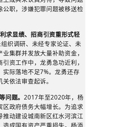
除公职，涉嫌犯罪问题被移送检
利求显绩、招商引资重形式轻
未组织调研、未经专家论证、未
产业集群
并
发放大量补助资金，
商引资工作中，龙勇急功近利，
，实际落地不足
7%
。龙勇还存
机关依法审查起诉。
等问题。
2017
年至
2020
年，杨
宾区政府
债务大幅增长
。为
追求
导推动建设城南新区红水河滨江
，造成国有资产严重损失
。杨添