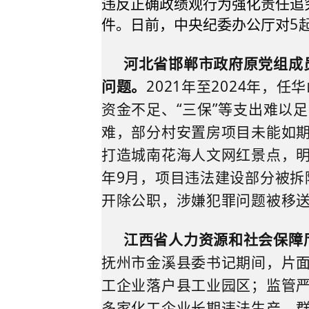
违反正确政绩观行为强化责任追
5
件。日前，中央纪委办公厅对
河北省邯郸市政府原党组成
问题。
2021
年至
2024
年，任华
资金不足、“三保”等支出难以
难，部分村安置房项目未能如
打造城南花海人文网红景点，
年
9
月，项目违法建设部分被拆
开除公职，涉嫌犯罪问题被移
江西省人力资源和社会保障
抚州市金溪县委书记期间，
片
工企业落户县工业园区；监管
多家化工企业长期违法生产
。